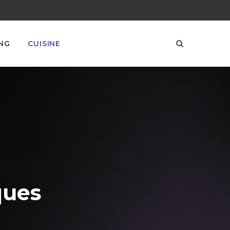
NG
CUISINE
ques