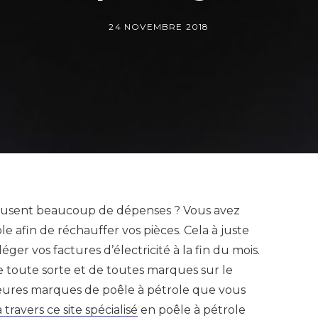
24 NOVEMBRE 2018
causent beaucoup de dépenses ? Vous avez
le afin de réchauffer vos pièces. Cela à juste
léger vos factures d’électricité à la fin du mois.
 toute sorte et de toutes marques sur le
leures marques de poêle à pétrole que vous
 travers ce site spécialisé
en poêle à pétrole