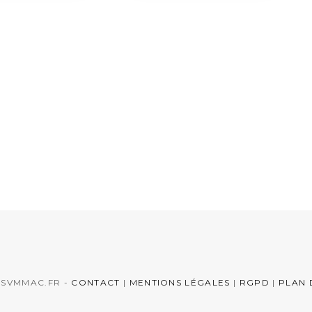
rmez votre
Quels sont les
r avec les
avantages des
es design
lampes solaires dans
ave et
votre jardin ?
iste
19 NOVEMBRE 2025
2026
 SVMMAC.FR -
CONTACT
|
MENTIONS LÉGALES
|
RGPD
|
PLAN 