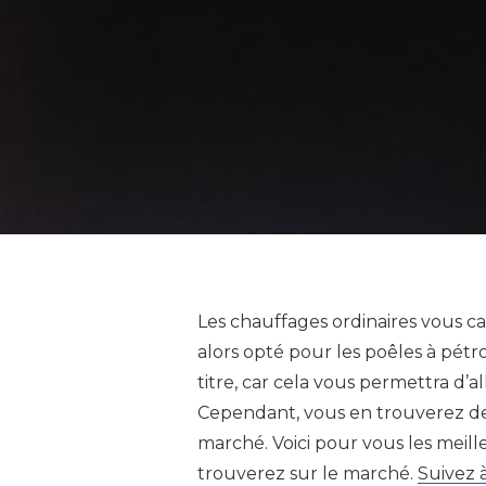
Les chauffages ordinaires vous 
alors opté pour les poêles à pétro
titre, car cela vous permettra d’al
Cependant, vous en trouverez de
marché. Voici pour vous les meil
trouverez sur le marché.
Suivez à