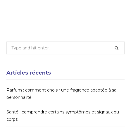
Ustensiles de cuisine : l’essentiel pour réussir
toutes vos recettes
12 AOÛT 2025
Search
for:
Articles récents
Parfum : comment choisir une fragrance adaptée à sa
personnalité
Santé : comprendre certains symptômes et signaux du
corps