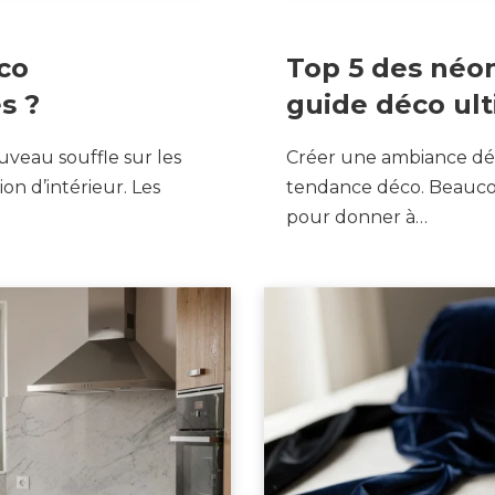
1 JUIN 2026
co
Top 5 des néons
s ?
guide déco ul
veau souffle sur les
Créer une ambiance déc
ion d’intérieur. Les
tendance déco. Beaucou
pour donner à…