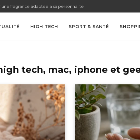
 une fragrance adaptée à sa personnalité
TUALITÉ
HIGH TECH
SPORT & SANTÉ
SHOPPI
 high tech, mac, iphone et ge