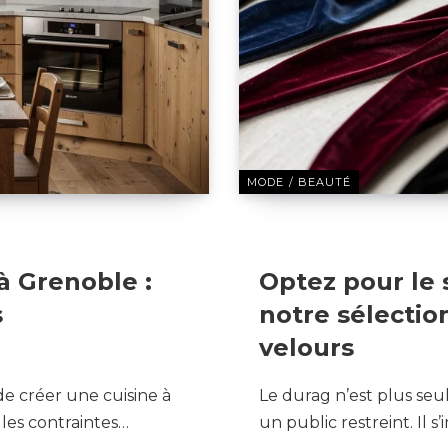
MODE / BEAUTÉ
10 MAI 2026
à Grenoble :
Optez pour le 
s
notre sélectio
velours
e créer une cuisine à
Le durag n’est plus seu
 les contraintes…
un public restreint. Il 