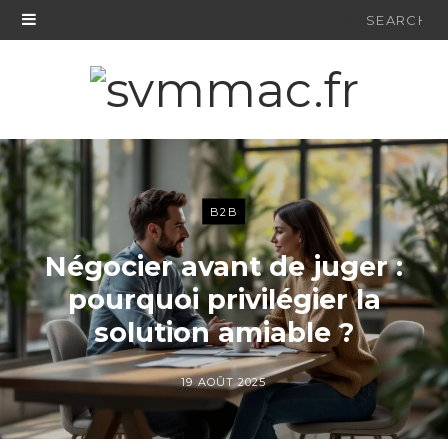
Search
for:
B2B
Négocier avant de juger :
pourquoi privilégier la
solution amiable ?
19 AOÛT 2025