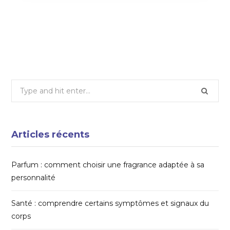
Quels sont les avantages des lampes
solaires dans votre jardin ?
19 NOVEMBRE 2025
Search
for:
Articles récents
Parfum : comment choisir une fragrance adaptée à sa
personnalité
Santé : comprendre certains symptômes et signaux du
corps