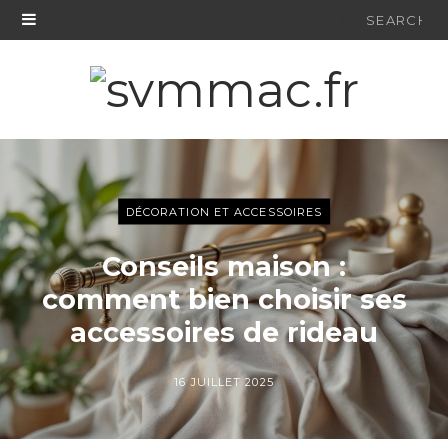
Search
for:
DÉCORATION ET ACCESSOIRES
Conseils maison :
comment bien choisir ses
accessoires de rideau
16 JUILLET 2025