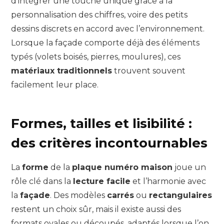
d’intégrer une touche unique grâce à la
personnalisation des chiffres, voire des petits
dessins discrets en accord avec l’environnement.
Lorsque la façade comporte déjà des éléments
typés (volets boisés, pierres, moulures), ces
matériaux traditionnels
trouvent souvent
facilement leur place.
Formes, tailles et lisibilité :
des critères incontournables
La
forme
de la
plaque numéro maison
joue un
rôle clé dans la
lecture facile
et l’harmonie avec
la
façade
. Des modèles
carrés
ou
rectangulaires
restent un choix sûr, mais il existe aussi des
formats ovales ou découpés, adaptés lorsque l’on