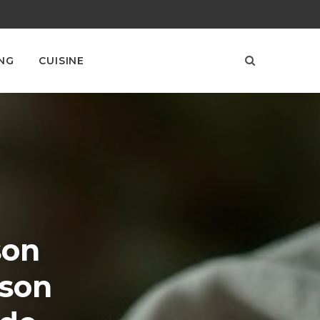
NG
CUISINE
son
 son