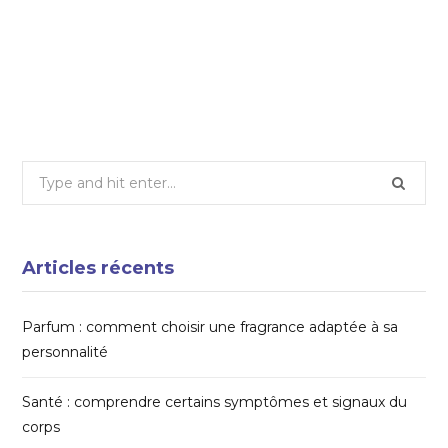
Clubs & équipements : où s’entraîner en
indoor
14 OCTOBRE 2025
Search
for:
Articles récents
Parfum : comment choisir une fragrance adaptée à sa
personnalité
Santé : comprendre certains symptômes et signaux du
corps