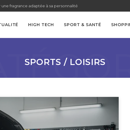
 une fragrance adaptée à sa personnalité
TUALITÉ
HIGH TECH
SPORT & SANTÉ
SHOPPI
ATÉGOR
CATÉGORIE
SPORTS / LOISIRS