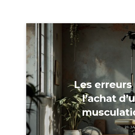
Les erreurs 
l’achat d’
musculati
21 J