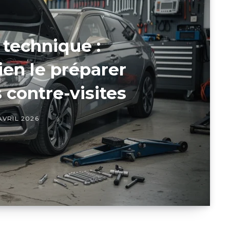
 technique :
en le préparer
s contre-visites
AVRIL 2026