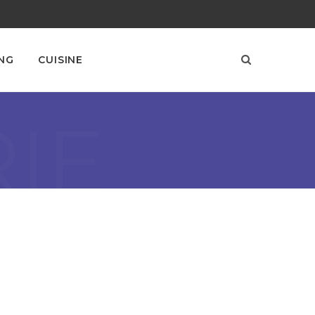
NG
CUISINE
IE