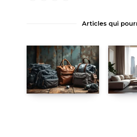
Articles qui pour
La sélection des
Immobili
meilleurs sacs de
quelles 
sport pour chaque
rentabil
profil actif
moyenne