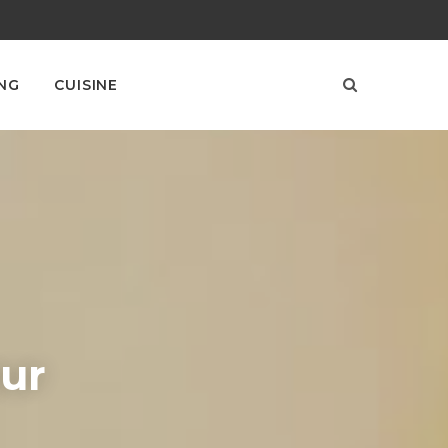
NG
CUISINE
our