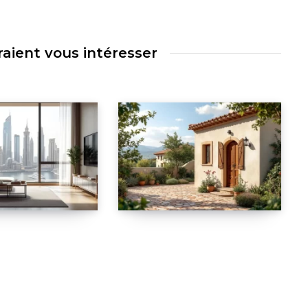
raient vous intéresser
er à Dubaï :
Résidence, NIE,
sont les
impôts… tout ce qu’il
ités
faut connaître avant
s en 2025 ?
d’acheter en