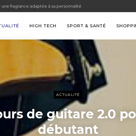
 une fragrance adaptée à sa personnalité
TUALITÉ
HIGH TECH
SPORT & SANTÉ
SHOPPI
ACTUALITÉ
urs de guitare 2.0 p
débutant