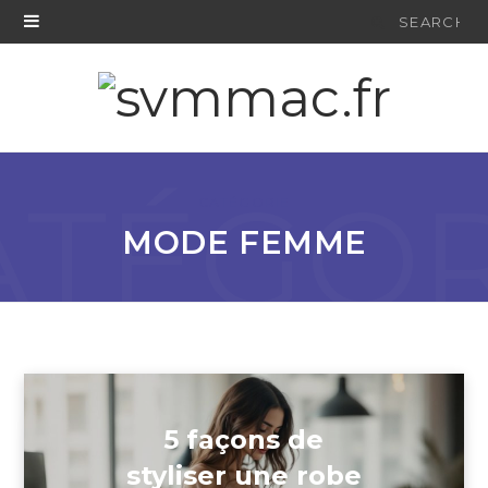
Search
for:
ATÉGOR
CATÉGORIE
MODE FEMME
5 façons de
styliser une robe