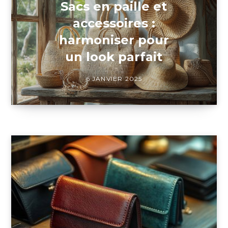
Sacs en paille et
accessoires :
harmoniser pour
un look parfait
6 JANVIER 2025