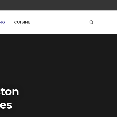
NG
CUISINE
ston
tes