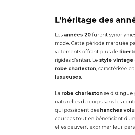
L’héritage des anné
Les
années 20
furent synonymes 
mode. Cette période marquée pa
vêtements offrant plus de
liber
rigides d’antan. Le
style vintage
robe charleston
, caractérisée p
luxueuses
.
La
robe charleston
se distingue 
naturelles du corps sans les contr
qui possèdent des
hanches vol
courbes tout en bénéficiant d’un
elles peuvent exprimer leur perso