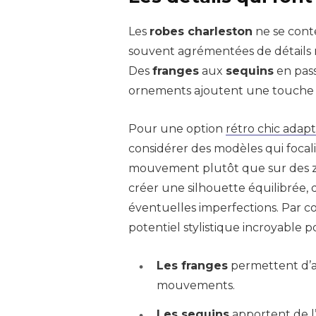
Les
robes charleston
ne se conte
souvent agrémentées de détails r
Des
franges
aux
sequins
en pass
ornements ajoutent une touche 
Pour une option
rétro chic adap
considérer des modèles qui focalis
mouvement plutôt que sur des zon
créer une silhouette équilibrée,
éventuelles imperfections. Par c
potentiel stylistique incroyable 
Les franges
permettent d’a
mouvements.
Les sequins
apportent de l’