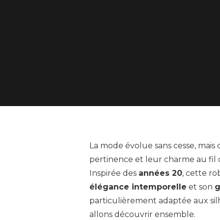
La mode évolue sans cesse, mais c
pertinence et leur charme au fil
Inspirée des
années 20
, cette r
élégance intemporelle
et son
g
particulièrement adaptée aux si
allons découvrir ensemble.