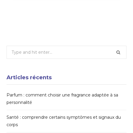
Mode sur mesure : comprendre le travail des
artisans du vêtement
26 JANVIER 2026
Search
for:
Articles récents
Parfum : comment choisir une fragrance adaptée à sa
personnalité
Santé : comprendre certains symptômes et signaux du
corps