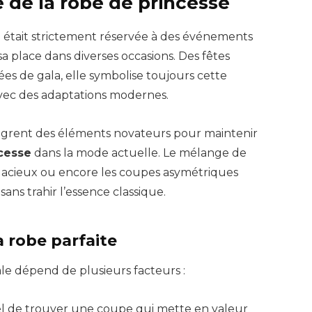
 de la robe de princesse
e
était strictement réservée à des événements
sa place dans diverses occasions. Des fêtes
ées de gala, elle symbolise toujours cette
 avec des adaptations modernes.
ègrent des éléments novateurs pour maintenir
cesse
dans la mode actuelle. Le mélange de
audacieux ou encore les coupes asymétriques
ans trahir l’essence classique.
a robe parfaite
le dépend de plusieurs facteurs :
tiel de trouver une coupe qui mette en valeur