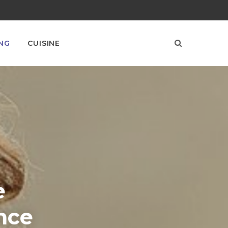
NG
CUISINE
e
nce