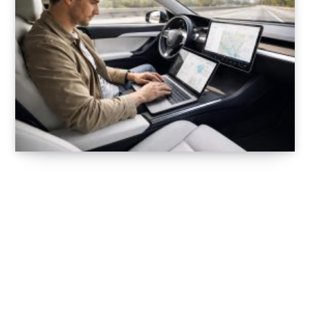
Optimisez vos déplacements professionnels
avec le MacBook Pro en voiture électrique
Tesla
6 FÉVRIER 2026
Clubs & équipements : où s’entraîner en
indoor