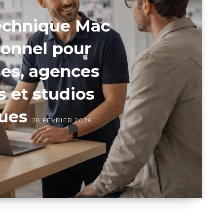
echnique Mac
ionnel pour
ses, agences
s et studios
ues
28 FÉVRIER 2026