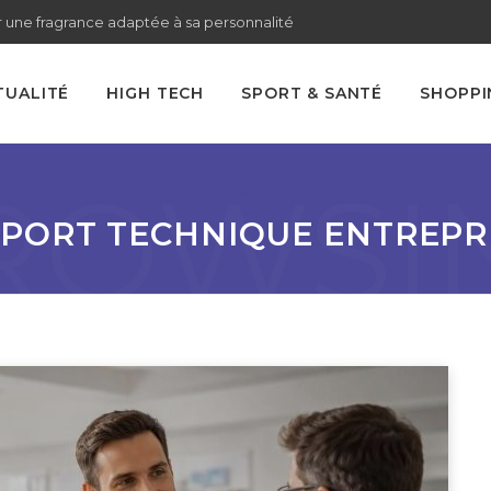
 une fragrance adaptée à sa personnalité
TUALITÉ
HIGH TECH
SPORT & SANTÉ
SHOPPI
ROWSI
TAG
PORT TECHNIQUE ENTREPR