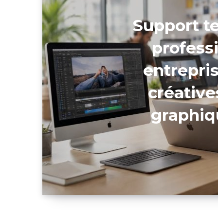
Support t
profess
entrepri
créative
graphiq