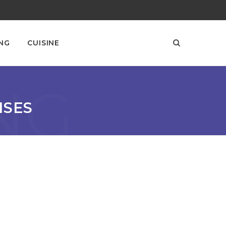
NG
CUISINE
NG
ISES