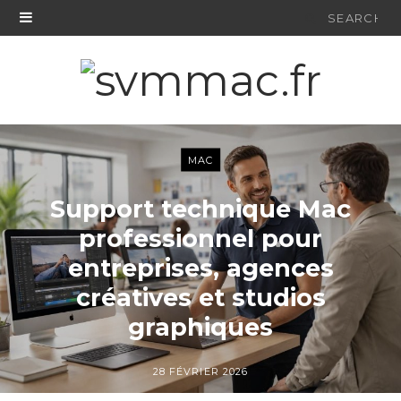
Search
for:
MAC
Support technique Mac
professionnel pour
entreprises, agences
créatives et studios
graphiques
28 FÉVRIER 2026