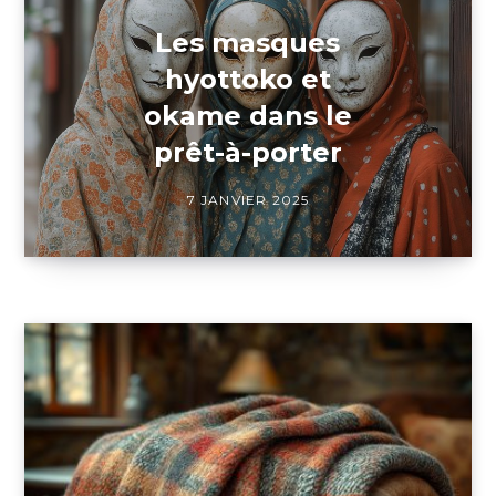
Les masques
hyottoko et
okame dans le
prêt-à-porter
7 JANVIER 2025