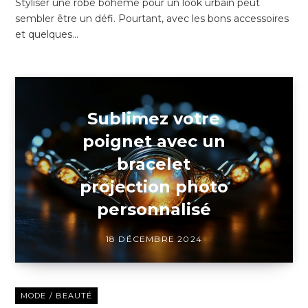
Styliser une robe bohème pour un look urbain peut
sembler être un défi. Pourtant, avec les bons accessoires
et quelques…
Sublimez votre
poignet avec un
bracelet
projection photo
personnalisé
18 DÉCEMBRE 2024
MODE / BEAUTÉ