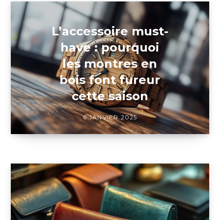
L’accessoire must-
have : pourquoi
les montres en
bois font fureur
cette saison
6 JANVIER 2025