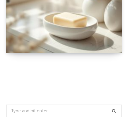
Comment un bon porte-savon améliore
l’hygiène quotidienne
23 JUIN 2025
Search
for: