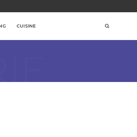
NG
CUISINE
IE