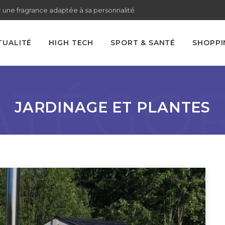
 une fragrance adaptée à sa personnalité
TUALITÉ
HIGH TECH
SPORT & SANTÉ
SHOPPI
ATÉGOR
CATÉGORIE
JARDINAGE ET PLANTES