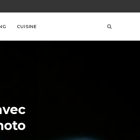
NG
CUISINE
avec
hoto