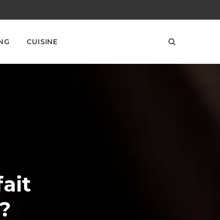
NG
CUISINE
ait
?