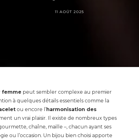
11 AOÛT 2025
ur femme
peut sembler complexe au premier
ntion à quelques détails essentiels comme la
acelet
ou encore l’
harmonisation des
ement un vrai plaisir. Il existe de nombreux types
 gourmette, chaîne, maille –, chacun ayant ses
ie ou l’occasion. Un bijou bien choisi apporte