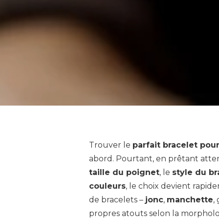
Trouver le
parfait bracelet po
abord. Pourtant, en prêtant atte
taille du poignet
, le
style du br
couleurs
, le choix devient rapid
de bracelets –
jonc
,
manchette
,
propres atouts selon la morpholog