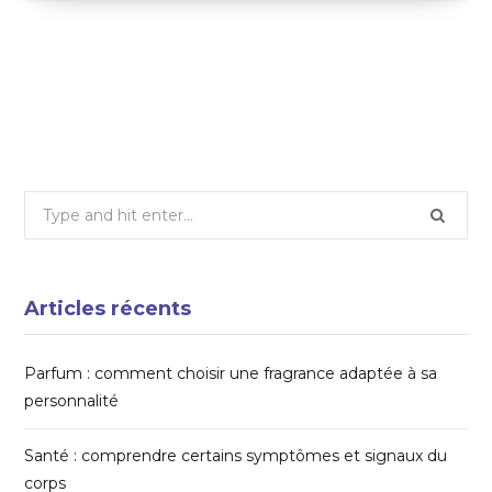
Une approche ludique et pédagogique avec
les jeux et imagiers éducatifs pour enfants
19 FÉVRIER 2025
Search
for:
Articles récents
Parfum : comment choisir une fragrance adaptée à sa
personnalité
Santé : comprendre certains symptômes et signaux du
corps