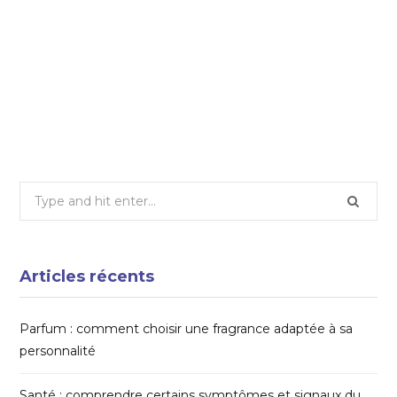
6 FÉVRIER 2026
Clubs & équipements : où s’entraîner en
indoor
14 OCTOBRE 2025
Search
for:
Articles récents
Parfum : comment choisir une fragrance adaptée à sa
personnalité
Santé : comprendre certains symptômes et signaux du