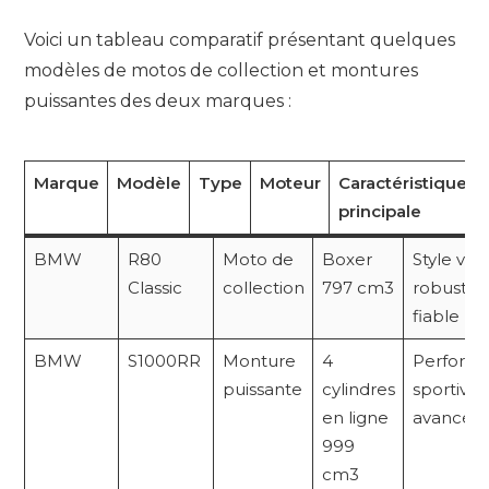
Voici un tableau comparatif présentant quelques
modèles de motos de collection et montures
puissantes des deux marques :
Marque
Modèle
Type
Moteur
Caractéristique
principale
BMW
R80
Moto de
Boxer
Style vin
Classic
collection
797 cm3
robuste 
fiable
BMW
S1000RR
Monture
4
Perform
puissante
cylindres
sportive
en ligne
avancée
999
cm3