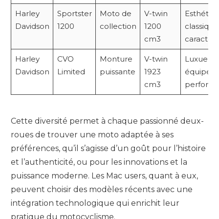
Harley
Sportster
Moto de
V-twin
Esthétiq
Davidson
1200
collection
1200
classique
cm3
caractéri
Harley
CVO
Monture
V-twin
Luxueuse
Davidson
Limited
puissante
1923
équipée 
cm3
perform
Cette diversité permet à chaque passionné deux-
roues de trouver une moto adaptée à ses
préférences, qu’il s’agisse d’un goût pour l’histoire
et l’authenticité, ou pour les innovations et la
puissance moderne. Les Mac users, quant à eux,
peuvent choisir des modèles récents avec une
intégration technologique qui enrichit leur
pratique du motocyclisme.