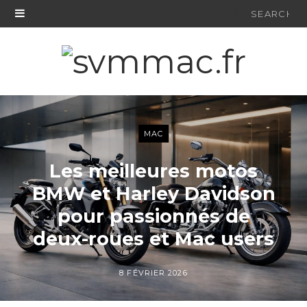
Search
for:
MAC
Les meilleures motos
BMW et Harley Davidson
pour passionnés de
deux-roues et Mac users
8 FÉVRIER 2026