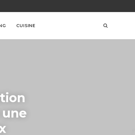
NG
CUISINE
tion
 une
x