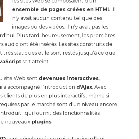
les sites Web se composaient d’un
ensemble de pages créées en HTML
. Il
n’y avait aucun contenu tel que des
images ou des vidéos. Il n’y avait pas les
rd’hui. Plus tard, heureusement, les premières
s audio ont été insérés. Les sites construits de
 très statiques et le sont restés jusqu’à ce que
vaScript
soit atteint.
du site Web sont
devenues interactives
,
ui a accompagné l’introduction
d’Ajax
. Avec
s clients de plus en plus interactifs ; même si
 requises par le marché sont d’un niveau encore
ntroduit ; qui fournit des fonctionnalités
r de nouveaux
plugins
.
 3D
sont développés ce qui est aujourd’hui