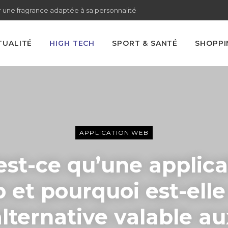
 une fragrance adaptée à sa personnalité
TUALITÉ
HIGH TECH
SPORT & SANTÉ
SHOPPI
APPLICATION WEB
est-ce qu’une applica
 et pourquoi est-elle
alternative valable au