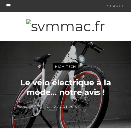
Search
for:
HIGH TECH
Le vélo électrique à la
mode… notre avis !
2 AOÛT 2016