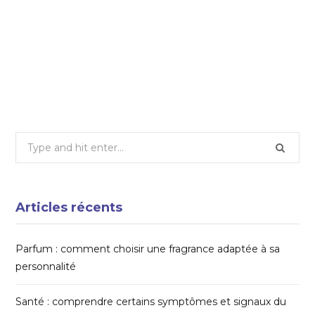
Clubs & équipements : où s’entraîner en
indoor
14 OCTOBRE 2025
Search
for:
Articles récents
Parfum : comment choisir une fragrance adaptée à sa
personnalité
Santé : comprendre certains symptômes et signaux du