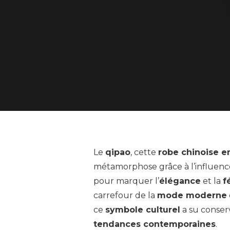
Le
qipao
, cette
robe chinoise 
métamorphose grâce à l’influen
pour marquer l’
élégance
et la
f
carrefour de la
mode moderne
ce
symbole culturel
a su conser
tendances contemporaines
.