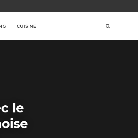
NG
CUISINE
c le
noise