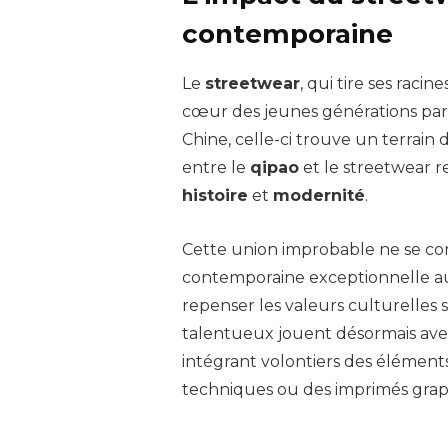
contemporaine
Le
streetwear
, qui tire ses raci
cœur des jeunes générations part
Chine, celle-ci trouve un terrain 
entre le
qipao
et le streetwear 
histoire
et
modernité
.
Cette union improbable ne se co
contemporaine exceptionnelle au
repenser les valeurs culturelles
talentueux jouent désormais avec
intégrant volontiers des éléments
techniques ou des imprimés gra