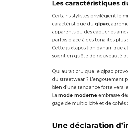
Les caractéristiques d
Certains stylistes privilégient l
caractéristique du
qipao
, agréme
apparents ou des capuches amovib
parfois place à des tonalités plus 
Cette juxtaposition dynamique at
soient en quête de nouveauté ou 
Qui aurait cru que le qipao prov
du streetwear ? L’engouement po
bien d’une tendance forte vers l
La
mode moderne
embrasse déso
gage de multiplicité et de cohési
Une déclaration d