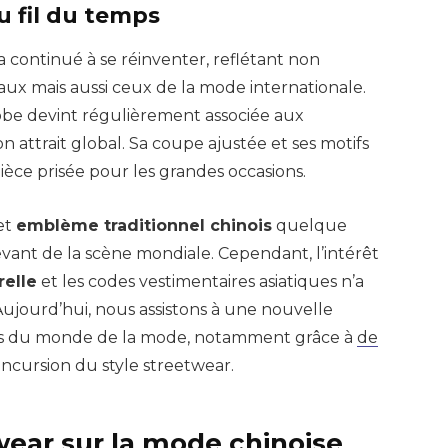
u fil du temps
a continué à se réinventer, reflétant non
ux mais aussi ceux de la mode internationale.
robe devint régulièrement associée aux
on attrait global. Sa coupe ajustée et ses motifs
pièce prisée pour les grandes occasions.
et
emblème traditionnel chinois
quelque
evant de la scène mondiale. Cependant, l’intérêt
relle
et les codes vestimentaires asiatiques n’a
 Aujourd’hui, nous assistons à une nouvelle
ts du monde de la mode, notamment grâce à
de
’incursion du style streetwear.
wear sur la mode chinoise