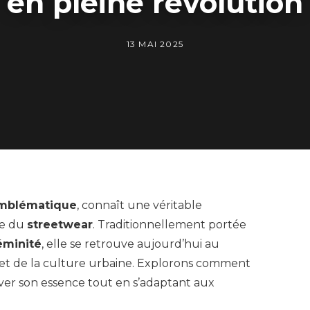
en pleine révolution
13 MAI 2025
emblématique
, connaît une véritable
ce du
streetwear
. Traditionnellement portée
éminité
, elle se retrouve aujourd’hui au
et de la culture urbaine. Explorons comment
ver son essence tout en s’adaptant aux