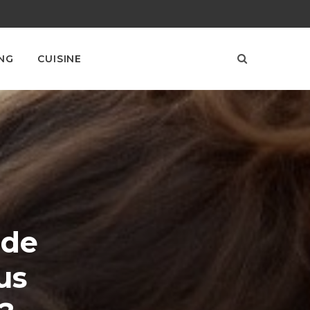
NG
CUISINE
 de
us