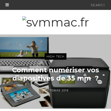
Search
for:
HIGH TECH
Comment numériser vos
diapositives de 35 mm ?
8 OCTOBRE 2019