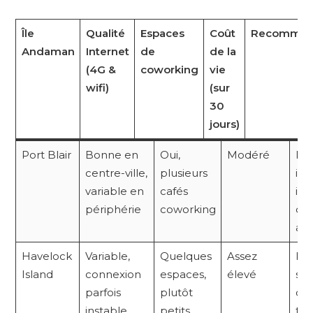
Île
Qualité
Espaces
Coût
Recommand
Andaman
Internet
de
de la
(4G &
coworking
vie
wifi)
(sur
30
jours)
Port Blair
Bonne en
Oui,
Modéré
Idé
centre-ville,
plusieurs
ins
variable en
cafés
init
périphérie
coworking
dé
adm
Havelock
Variable,
Quelques
Assez
Par
Island
connexion
espaces,
élevé
séj
parfois
plutôt
déd
instable
petits
tra