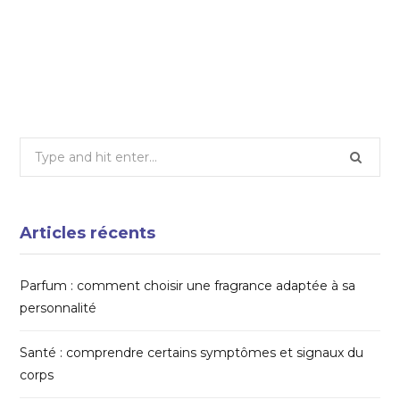
vos animaux : confort et chaleur au rendez-
vous
27 JUIN 2025
Search
for:
Articles récents
Parfum : comment choisir une fragrance adaptée à sa
personnalité
Santé : comprendre certains symptômes et signaux du
corps