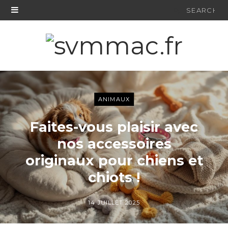
Search
for:
ANIMAUX
Faites-vous plaisir avec
nos accessoires
originaux pour chiens et
chiots !
14 JUILLET 2025