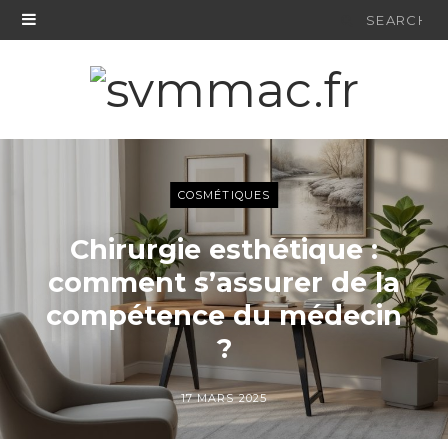
Search
for:
COSMÉTIQUES
Chirurgie esthétique :
comment s’assurer de la
compétence du médecin
?
17 MARS 2025