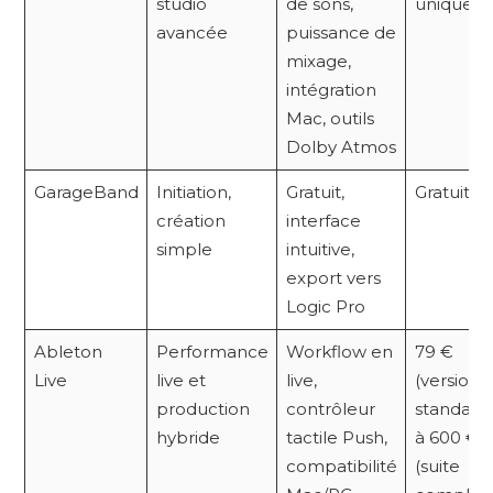
studio
de sons,
unique)
avancée
puissance de
mixage,
intégration
Mac, outils
Dolby Atmos
GarageBand
Initiation,
Gratuit,
Gratuit
création
interface
simple
intuitive,
export vers
Logic Pro
Ableton
Performance
Workflow en
79 €
Live
live et
live,
(version
production
contrôleur
standard
hybride
tactile Push,
à 600 €
compatibilité
(suite