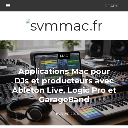
Search
for:
MAC
Applications Mac pour
DJs et producteurs avec
Ableton Live, Logic Pro et
GarageBand
12 FÉVRIER 2026