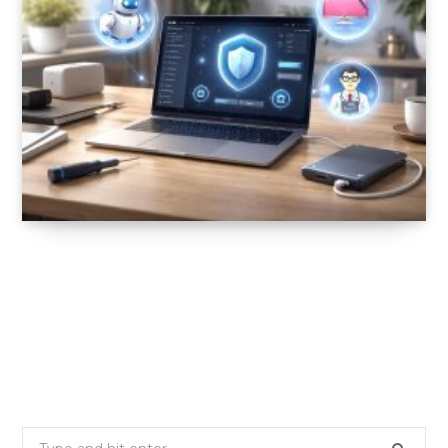
Solutions de réparation Mac avec
MacKeeper, CleanMyMac et Disk Drill pour
maintenance système
22 FÉVRIER 2026
Search